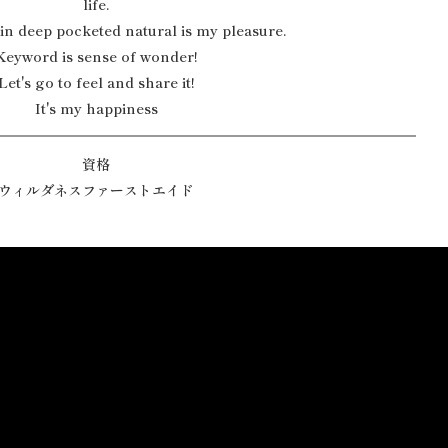
life.
in deep pocketed natural is my pleasure.
Keyword is sense of wonder!
Let's go to feel and share it!
It's my happiness
資格
ウィルダネスファーストエイド