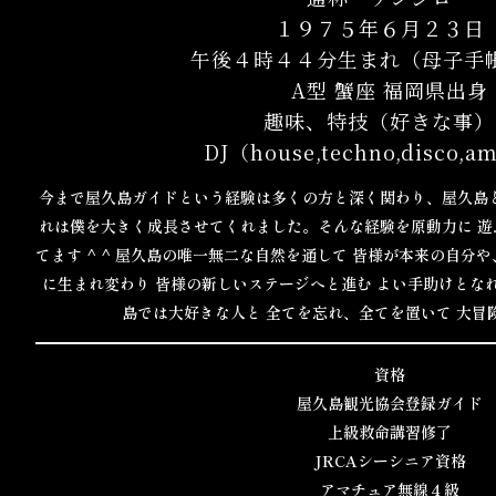
１９７５年６月２３
午後４時４４分生まれ（母子
A型 蟹座 福岡県出身
趣味、特技（好きな事
DJ（house,techno,disco,a
今まで屋久島ガイドという経験は多くの方と深く関わり、屋久島
れは僕を大きく成長させてくれました。そんな経験を原動力に
遊
てます ^ ^
屋久島の唯一無二な自然を通して
皆様が本来の自分や
に生まれ変わり
皆様の新しいステージへと進む
よい手助けとな
島では大好きな人と
全てを忘れ、全てを置いて
大冒
資格
屋久島観光協会登録ガイド
上級救命講習修了
JRCAシーシニア資格
アマチュア無線４級