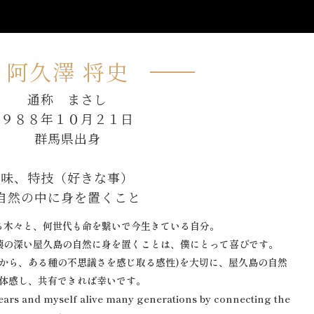
阿久澤 将史
通称 まさし
１９８８年１０月２１日
群馬県出身
趣味、特技（好きな事）
自然の中に身を置くこと
る木々と、何世代も命を繋いで今生きている自分。
懐の深い屋久島の自然に身を置くことは、僕にとって喜びです。
どから、ある種の不思議さを感じ取る感性)を大切に、屋久島の自然
体感し、共有できれば幸いです。
years and myself alive many generations by connecting the