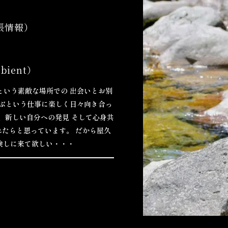
日
手帳情報）
）
mbient）
という素敵な場所での
出会いとお別
ぶという仕事に楽しく日々向き合っ
、新しい自分への発見
そして心身共
れたらと思っています。
だから屋久
険しに来て欲しい・・・