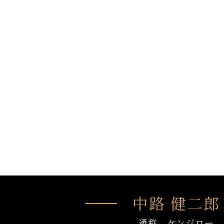
中路 健二郎
通称 ケンジロー