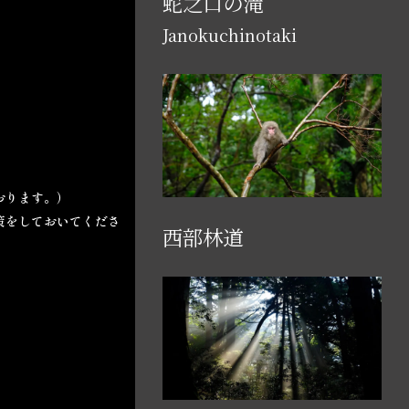
蛇之口の滝
Janokuchinotaki
おります。）
策をしておいてくださ
西部林道