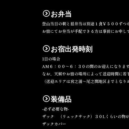
お弁当
登山当日の朝と昼弁当は別途１食￥５００ずつ
お宿にてお弁当が手配できる方は事前にお申し
お宿出発時刻
1日の場合
AM６：００～６：３０の間のお迎えになりま
なお、天候やお宿の場所によって送迎時間に若
（送迎エリアは宮之浦～尾之間地区までとなり
装備品
-必ず必要な物-
ザック （リュックサック）３０Lくらいの物
ザックカバー