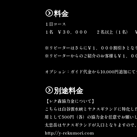
料金
１日コース
１名 ￥３０，０００ ２名以上（１名） 
※リピーターはさらに￥１，０００割引きとな
※リピーターからのご紹介のお客様も￥１，０
オプション：ガイド代金から10,000円追加に
別途料金
【レク森協力金について】
こちらは白谷雲水峡とヤクスギランドに特化し
用として500円（各）の協力金を任意でお願い
太忠岳はヤクスギランドが入口となりますので
http://y-rekumori.com