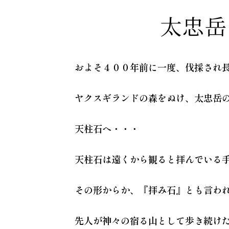
太忠岳 
およそ４００年前に一度、伐採され
ヤクスギランドの森をぬけ、太忠岳
天柱石へ・・・
天柱石は遠くから観ると拝んでいる
その形からか、『拝み石』とも言わ
先人が神々の宿る山として歩き続け