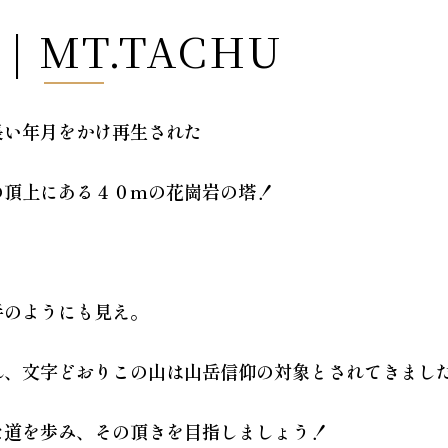
| MT.TACHU
長い年月をかけ再生された
の頂上にある４０mの花崗岩の塔！
手のようにも見え。
れ、文字どおりこの山は山岳信仰の対象とされてきまし
た道を歩み、その頂きを目指しましょう！