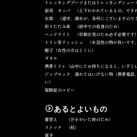
トレッキングブーツまたはトレッキングシュー
雨具 カッパ （上下わかれているもの、できれ
水筒 （道中、湧水が、各所にございますので
折りたたみ傘 （雨中での昼食のため）
ヘッドライト （早朝出発のため必ず必要です
トイレ用ティッシュ （水溶性の物が良いです
帽子（女性の方はとくに）
タオル
携帯トイレ（山中にてお持ちになると、いざと
ジップロック 濡れてはいけない物（携帯電話
い）
保険証のコピー
あるとよいもの
着替え （汗をかいた時のため）
ストック （杖）
軍手