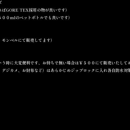
ズ
ばGORE TEX採用の物が良いです）
５００mlのペットボトルでも良いです）
）
、モンベルにて販売してます）
いう時に大変便利です、お持ちで無い場合は￥５００にて販売いたして
、デジカメ、お財布など）はあらかじめジップロックに入れ各自防水対