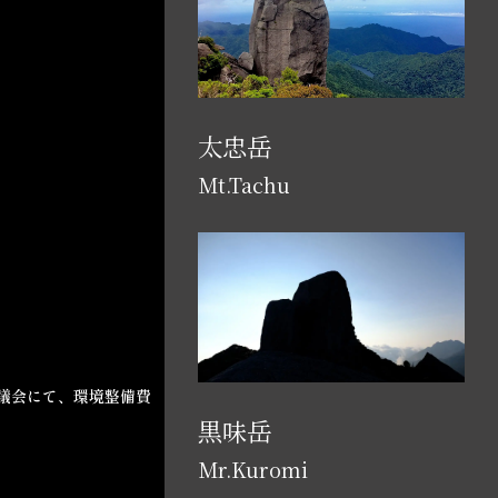
太忠岳
Mt.Tachu
議会にて、環境整備費
黒味岳
Mr.Kuromi